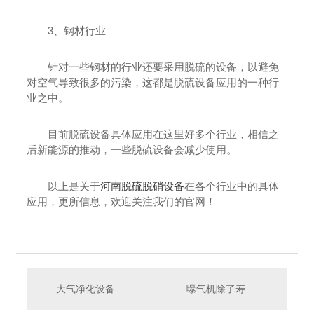
3、钢材行业
针对一些钢材的行业还要采用脱硫的设备，以避免
对空气导致很多的污染，这都是脱硫设备应用的一种行
业之中。
目前脱硫设备具体应用在这里好多个行业，相信之
后新能源的推动，一些脱硫设备会减少使用。
以上是关于
河南脱硫脱硝设备
在各个行业中的具体
应用，更所信息，欢迎关注我们的官网！
大气净化设备使用的用途都有哪些？
曝气机除了寿命长噪音低还有哪些优势呢？