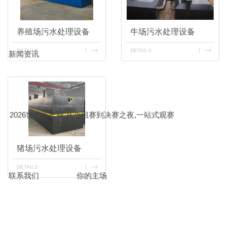
养殖场污水处理设备
牛场污水处理设备
DETAILS
DETAILS
新闻资讯
2026世界杯官网,从小组赛到决赛之夜,一站式观赛
猪场污水处理设备
DETAILS
联系我们
你的主场