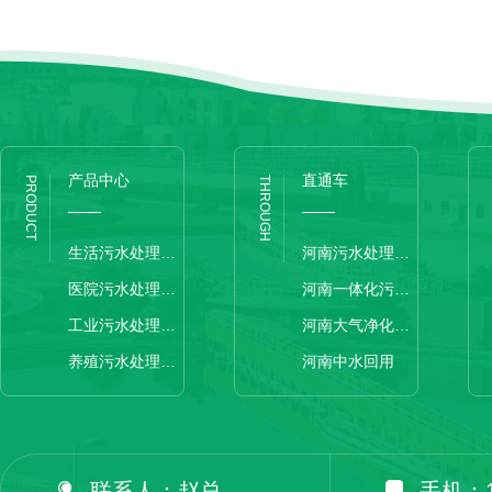
产品中心
直通车
PRODUCT
THROUGH
生活污水处理设备
河南污水处理设备
医院污水处理设备
河南一体化污水处理设备
工业污水处理设备
河南大气净化设备
养殖污水处理设备
河南中水回用
联系人：赵总
手机：13