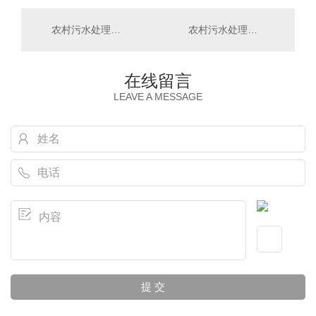
农村污水处理设备安装
农村污水处理设备安装
在线留言
LEAVE A MESSAGE