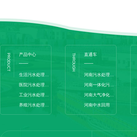
产品中心
直通车
PRODUCT
THROUGH
生活污水处理设备
河南污水处理设备
医院污水处理设备
河南一体化污水处理设备
工业污水处理设备
河南大气净化设备
养殖污水处理设备
河南中水回用