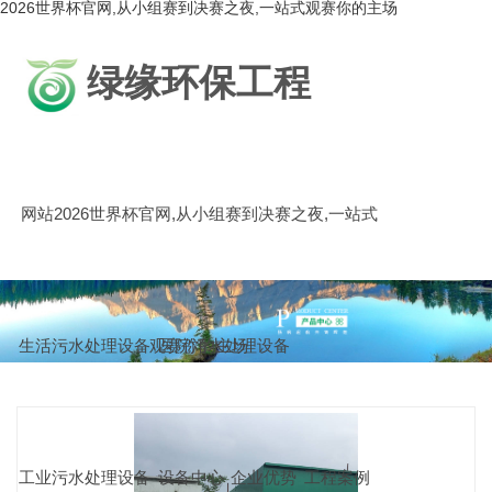
2026世界杯官网,从小组赛到决赛之夜,一站式观赛你的主场
绿缘环保工程
网站2026世界杯官网,从小组赛到决赛之夜,一站式
生活污水处理设备
观赛你的主场
医院污水处理设备
工业污水处理设备
设备中心
企业优势
工程案例