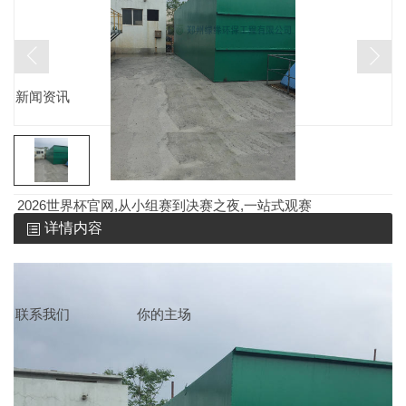
新闻资讯
2026世界杯官网,从小组赛到决赛之夜,一站式观赛
详情内容
联系我们
你的主场